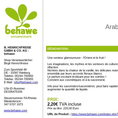
Arab
B. HENRICHFREISE
DÉSIGNATION:
GMBH & CO. KG -
behawe
Une senteur glamoureuse - l'Orient et le fruit !
Shop-Verantwortlicher:
Birgit Henrichfreise
Les imaginations, les mythes et les senteurs de cultu
olfactive.
Zum Sporkfeld 48
Nichées dans la chaleur de la vanille, les délicates no
DE - 33397 Rietberg
ensemble par leurs accords floraux blancs.
Telefon: 05244-700950
Le parfum excitant-érotisant pour les soirées !
Telefax: 05244-700955
Convient aux cosmétiques et à la savonnerie.
E-Mail :
info@behawe.com
Info pour les savonniers/savonnières: peut faire rapidem
USt-ID-Nummer:
augmenter la quantité de liquide.
DE336475339
Steuernummer FA Rheda-
PRIX:
Wiedenbrück:
2,20€
TVA incluse
347 5707 1973
Prix au litre: 220,00 Euro
www.behawe.com
URL de Produit :
https://www.behawe.com/index.php