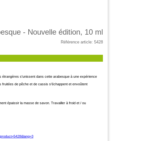
esque - Nouvelle édition, 10 ml
Référence article: 5428
res étrangères s'unissent dans cette arabesque à une expérience
tes fruitées de pêche et de cassis s'échappent et envoûtent
ent épaissir la masse de savon. Travailler à froid et / ou
?product=5428&lang=3