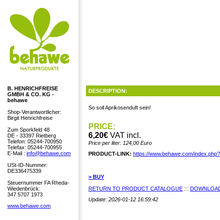
B. HENRICHFREISE
DESCRIPTION:
GMBH & CO. KG -
behawe
So soll Aprikosenduft sein!
Shop-Verantwortlicher:
Birgit Henrichfreise
PRICE:
Zum Sporkfeld 48
6,20€
VAT incl.
DE - 33397 Rietberg
Telefon: 05244-700950
Price per liter: 124,00 Euro
Telefax: 05244-700955
E-Mail :
info@behawe.com
PRODUCT-LINK:
https://www.behawe.com/index.php
USt-ID-Nummer:
DE336475339
> BUY
Steuernummer FA Rheda-
Wiedenbrück:
RETURN TO PRODUCT CATALOGUE
:::
DOWNLOAD
347 5707 1973
Update: 2026-01-12 16:59:42
www.behawe.com