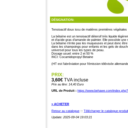
DÉSIGNATION:
Tensioactif doux issu de matières premières végétales
La bétaïne est un tensioactif détersif très liquide légèr
et d'acide gras d'amande de palmier. Elle possède une 
La bétaïne n'irrite pas les muqueuses et peut donc êt
dans les shampoings pour enfants et les gels de douch
universel pour tous les types de peau.
Dosage usuel: entre 2 et 50 %
INCI: Cocamidopropyl Betaine
(HT est l'abréviation pour l'émission télévisée alleman
PRIX:
3,60€
TVA incluse
Prix au litre: 14,40 Euro
URL de Produit :
https://www.behawe.com/index.php
> ACHETER
Retour au catalogue
:::
Télécharger le catalogue produ
Update: 2025-09-04 19:03:21