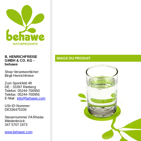
B. HENRICHFREISE
IMAGE DU PRODUIT
GMBH & CO. KG -
behawe
Shop-Verantwortlicher:
Birgit Henrichfreise
Zum Sporkfeld 48
DE - 33397 Rietberg
Telefon: 05244-700950
Telefax: 05244-700955
E-Mail :
info@behawe.com
USt-ID-Nummer:
DE336475339
Steuernummer FA Rheda-
Wiedenbrück:
347 5707 1973
www.behawe.com