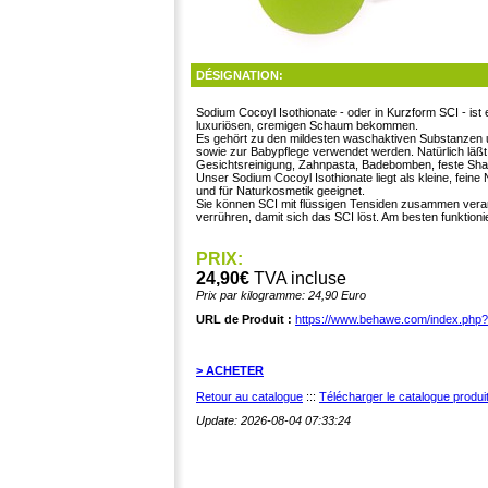
DÉSIGNATION:
Sodium Cocoyl Isothionate - oder in Kurzform SCI - ist e
luxuriösen, cremigen Schaum bekommen.
Es gehört zu den mildesten waschaktiven Substanzen 
sowie zur Babypflege verwendet werden. Natürlich läßt
Gesichtsreinigung, Zahnpasta, Badebomben, feste Sh
Unser Sodium Cocoyl Isothionate liegt als kleine, feine
und für Naturkosmetik geeignet.
Sie können SCI mit flüssigen Tensiden zusammen verar
verrühren, damit sich das SCI löst. Am besten funktio
PRIX:
24,90€
TVA incluse
Prix par kilogramme: 24,90 Euro
URL de Produit :
https://www.behawe.com/index.php
> ACHETER
Retour au catalogue
:::
Télécharger le catalogue produ
Update: 2026-08-04 07:33:24