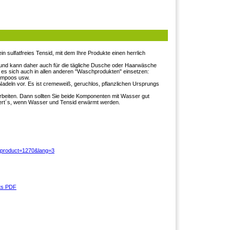
in sulfatfreies Tensid, mit dem Ihre Produkte einen herrlich
und kann daher auch für die tägliche Dusche oder Haarwäsche
 es sich auch in allen anderen "Waschprodukten" einsetzen:
ampoos usw.
 Nadeln vor. Es ist cremeweiß, geruchlos, pflanzlichen Ursprungs
beiten. Dann sollten Sie beide Komponenten mit Wasser gut
niert´s, wenn Wasser und Tensid erwärmt werden.
?product=1270&lang=3
its PDF