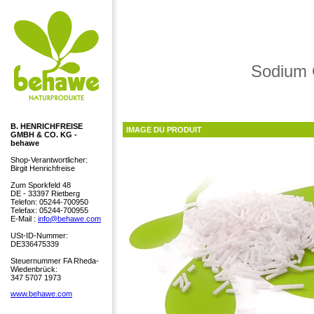
Sodium C
B. HENRICHFREISE
IMAGE DU PRODUIT
GMBH & CO. KG -
behawe
Shop-Verantwortlicher:
Birgit Henrichfreise
Zum Sporkfeld 48
DE - 33397 Rietberg
Telefon: 05244-700950
Telefax: 05244-700955
E-Mail :
info@behawe.com
USt-ID-Nummer:
DE336475339
Steuernummer FA Rheda-
Wiedenbrück:
347 5707 1973
www.behawe.com