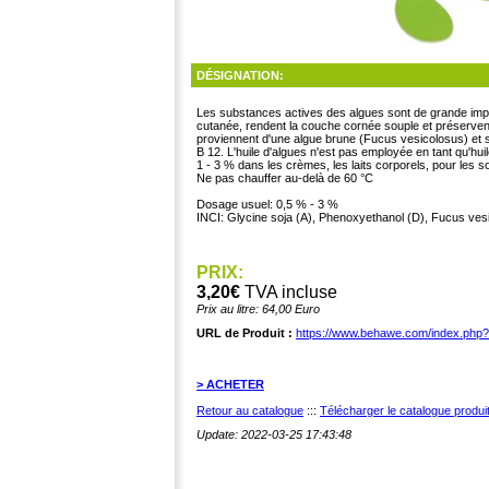
DÉSIGNATION:
Les substances actives des algues sont de grande impor
cutanée, rendent la couche cornée souple et préservent
proviennent d'une algue brune (Fucus vesicolosus) et so
B 12. L'huile d'algues n'est pas employée en tant qu'hu
1 - 3 % dans les crèmes, les laits corporels, pour les s
Ne pas chauffer au-delà de 60 °C
Dosage usuel: 0,5 % - 3 %
INCI: Glycine soja (A), Phenoxyethanol (D), Fucus vesic
PRIX:
3,20€
TVA incluse
Prix au litre: 64,00 Euro
URL de Produit :
https://www.behawe.com/index.php
> ACHETER
Retour au catalogue
:::
Télécharger le catalogue produ
Update: 2022-03-25 17:43:48