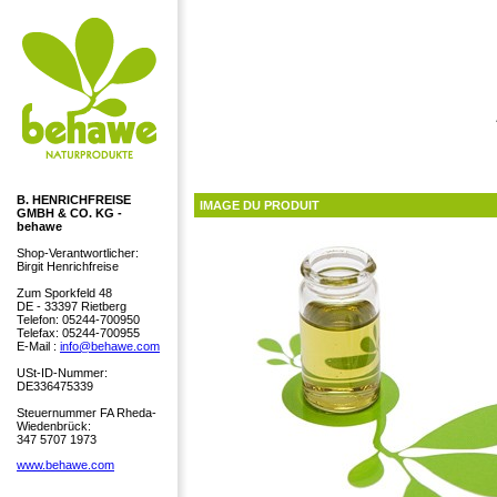
B. HENRICHFREISE
IMAGE DU PRODUIT
GMBH & CO. KG -
behawe
Shop-Verantwortlicher:
Birgit Henrichfreise
Zum Sporkfeld 48
DE - 33397 Rietberg
Telefon: 05244-700950
Telefax: 05244-700955
E-Mail :
info@behawe.com
USt-ID-Nummer:
DE336475339
Steuernummer FA Rheda-
Wiedenbrück:
347 5707 1973
www.behawe.com