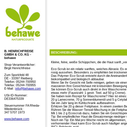
B. HENRICHFREISE
BESCHREIBUNG:
GMBH & CO. KG -
behawe
Kleine, feine, weiße Schüppchen, die die Haut sanft „ve
Shop-Verantwortlicher:
Birgit Henrichfreise
Eco-Scrub ist ein relativ sanftes, weiches Abrasiv. Es 
rosig aussehen. Besonders zu empfehlen bei trockener
Zum Sporkfeld 48
Das Polymer Eco-Scrub entsteht durch die Aneinanderk
DE - 33397 Rietberg
biokompatibel und biologisch abbaubar.
Telefon: 05244-700950
Wenn Sie Ihr Gesicht mit Seife reinigen, geben sie eine
Telefax: 05244-700955
massieren Ihre Gesichtshaut mit kreisenden Bewegungen
E-Mail :
info@behawe.com
Sie können Eco-Scrub auch direkt in ihre Waschcreme od
etwas mehr (Faustzahl: 1 gestr. Teel. auf 50 g Creme).
USt-ID-Nummer:
Sie haben kein Rezept für Waschcreme? Hier ist eines:
DE336475339
20 g Lamecreme, 70 g Sonnenblumenöl und 5 g Cetylal
Sie ein Jahr lang im Kühlschrank aufbewahren.
Steuernummer FA Rheda-
Erhitzen Sie 20 g dieser Fettphase. In einem zweiten 
Wiedenbrück:
Rühren Sie die Wasser-Tensid-Mischung in die Fettpha
347 5707 1973
Mit 1 bis 2 g Ecoscrub dazu, haben Sie ein Gesichtspee
Tip: Bei empfindlicher Haut die Einsatzmenge niedriger
www.behawe.com
Noch ein Tip: Ein Mal pro Woche reicht im allgemeinen, u
verhornender Haut kann Eco-Scrub auch häufiger ang
INCI: Polylactic acid