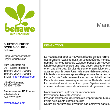
Manu
B. HENRICHFREISE
DÉSIGNATION:
GMBH & CO. KG -
behawe
Shop-Verantwortlicher:
Le manuka est pour la Nouvelle Zélande ce que l'arbre à
Birgit Henrichfreise
des premiers habitants qui a fait la conquête du monde.
nommé myrte de Nouvelle Zélande, pousse en Nouvelle Z
Zum Sporkfeld 48
L'huile essentielle exerce une forte action antibactérienn
DE - 33397 Rietberg
et en cas d'herpès. En plus de son effet germicide, on d
Telefon: 05244-700950
apaisant pour la peau. Une huile essentielle merveille
Telefax: 05244-700955
L'huile de manuka est appropriée pour tous les types d
E-Mail :
info@behawe.com
Le parfum de l'huile de manuka est un peu inhabituel: 
Dans le domaine cosmétique, on trouve l'huile de manuk
USt-ID-Nummer:
Le manuka doux et respectueux pour l'épiderme est moins 
DE336475339
comme ce dernier avec de la lavande, du géranium o
Steuernummer FA Rheda-
Nom botanique: Leptospermum scoparium
Wiedenbrück:
Provenance: Nouvelle Zélande
347 5707 1973
Procédé d'obtention: distillation à la vapeur d'eau; huile
Partie de la plante extraite: feuilles
www.behawe.com
Nature du parfum: mieux vaut ne pas employer dans l