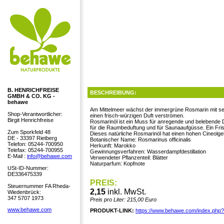
B. HENRICHFREISE
BESCHREIBUNG:
GMBH & CO. KG -
behawe
Am Mittelmeer wächst der immergrüne Rosmarin mit sei
Shop-Verantwortlicher:
einen frisch-würzigen Duft verströmen.
Birgit Henrichfreise
Rosmarinöl ist ein Muss für anregende und belebende
für die Raumbeduftung und für Saunaaufgüsse. Ein Fri
Zum Sporkfeld 48
Dieses natürliche Rosmarinöl hat einen hohen Cineolgeha
DE - 33397 Rietberg
Botanischer Name: Rosmarinus officinalis
Telefon: 05244-700950
Herkunft: Marokko
Telefax: 05244-700955
Gewinnungsverfahren: Wasserdampfdestillation
E-Mail :
info@behawe.com
Verwendeter Pflanzenteil: Blätter
Naturparfum: Kopfnote
USt-ID-Nummer:
DE336475339
PREIS:
Steuernummer FA Rheda-
2,15
inkl. MwSt.
Wiedenbrück:
347 5707 1973
Preis pro Liter: 215,00 Euro
www.behawe.com
PRODUKT-LINK:
https://www.behawe.com/index.php