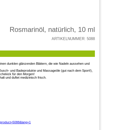
Rosmarinöl, natürlich, 10 ml
ARTIKELNUMMER: 5088
nen dunklen glänzenden Blättern, die wie Nadeln aussehen und
 Dusch- und Badeprodukte und Massageöle (gut nach dem Sport!),
schekick für den Morgen!
lt und duftet medizinisch frisch.
?product=5088&lang=1