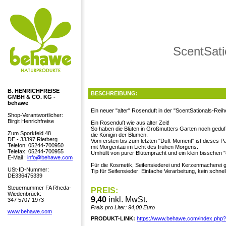
ScentSati
B. HENRICHFREISE
BESCHREIBUNG:
GMBH & CO. KG -
behawe
Ein neuer "alter" Rosenduft in der "ScentSationals-Reih
Shop-Verantwortlicher:
Birgit Henrichfreise
Ein Rosenduft wie aus alter Zeit!
So haben die Blüten in Großmutters Garten noch gedufte
Zum Sporkfeld 48
die Königin der Blumen.
DE - 33397 Rietberg
Vom ersten bis zum letzten "Duft-Moment" ist dieses P
Telefon: 05244-700950
mit Morgentau im Licht des frühen Morgens.
Telefax: 05244-700955
Umhüllt von purer Blütenpracht und ein klein bisschen "o
E-Mail :
info@behawe.com
Für die Kosmetik, Seifensiederei und Kerzenmacherei g
USt-ID-Nummer:
Tip für Seifensieder: Einfache Verarbeitung, kein schnel
DE336475339
Steuernummer FA Rheda-
PREIS:
Wiedenbrück:
9,40
inkl. MwSt.
347 5707 1973
Preis pro Liter: 94,00 Euro
www.behawe.com
PRODUKT-LINK:
https://www.behawe.com/index.php