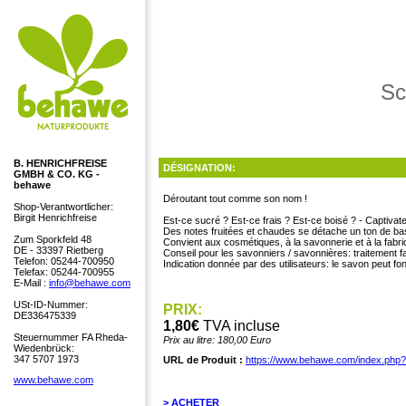
Sc
B. HENRICHFREISE
DÉSIGNATION:
GMBH & CO. KG -
behawe
Déroutant tout comme son nom !
Shop-Verantwortlicher:
Birgit Henrichfreise
Est-ce sucré ? Est-ce frais ? Est-ce boisé ? - Captivat
Des notes fruitées et chaudes se détache un ton de ba
Zum Sporkfeld 48
Convient aux cosmétiques, à la savonnerie et à la fabri
DE - 33397 Rietberg
Conseil pour les savonniers / savonnières: traitement fa
Telefon: 05244-700950
Indication donnée par des utilisateurs: le savon peut fo
Telefax: 05244-700955
E-Mail :
info@behawe.com
USt-ID-Nummer:
PRIX:
DE336475339
1,80€
TVA incluse
Steuernummer FA Rheda-
Prix au litre: 180,00 Euro
Wiedenbrück:
347 5707 1973
URL de Produit :
https://www.behawe.com/index.php
www.behawe.com
> ACHETER