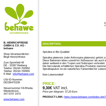
B. HENRICHFREISE
DESCRIPTION:
GMBH & CO. KG -
behawe
Spirulina in Bio-Qualität!
Shop-Verantwortlicher:
Birgit Henrichfreise
Spirulina platensis (oder Arthrospira platensis) gehört
Diese Bakterien leben sowohl im Süßwasser als auch i
Zum Sporkfeld 48
daher weltweit in den Tropen und Subtropen verbreitet.
DE - 33397 Rietberg
Die hierzulande erhältlichen Spirulina-Produkte stamm
Telefon: 05244-700950
Spirulinapulver ist ein natürliches Färbemittel für Leb
Telefax: 05244-700955
E-Mail :
info@behawe.com
Kein Lebensmittel!
USt-ID-Nummer:
DE336475339
PRICE:
9,30€
VAT incl.
Steuernummer FA Rheda-
Wiedenbrück:
Price per kilogram: 37,20 Euro
347 5707 1973
PRODUCT-LINK:
https://www.behawe.com/index.php
www.behawe.com