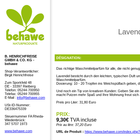
Lavend
B. HENRICHFREISE
DÉSIGNATION:
GMBH & CO. KG -
behawe
Das richtige Waschmittelparfüm für alle, die nicht g
Shop-Verantwortlicher:
Birgit Henrichfreise
Lavendel besticht durch den leichten, typischen Duft un
Waschmittelparfüm.
Zum Sporkfeld 48
Dosierung: 10 - 20 Tropfen ins Weichspülfach geben, 
DE - 33397 Rietberg
Telefon: 05244-700950
Und noch ein Tip von kreativen Kunden: Geben Sie ein p
Telefax: 05244-700955
macht Putzen mehr Spaß und Ihre Wohnung freut sich 
E-Mail :
info@behawe.com
Preis pro Liter: 31,80 Euro
USt-ID-Nummer:
DE336475339
PRIX:
Steuernummer FA Rheda-
9,30€
TVA incluse
Wiedenbrück:
347 5707 1973
Prix au litre: 37,20 Euro
www.behawe.com
URL de Produit :
https://www.behawe.com/index.php