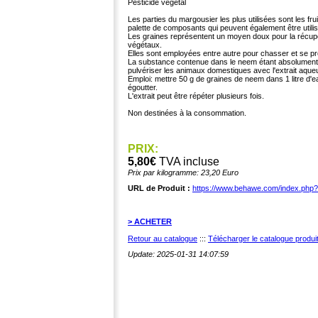
Pesticide végétal
Les parties du margousier les plus utilisées sont les fr
palette de composants qui peuvent également être utili
Les graines représentent un moyen doux pour la récupé
végétaux.
Elles sont employées entre autre pour chasser et se pro
La substance contenue dans le neem étant absolument 
pulvériser les animaux domestiques avec l'extrait aque
Emploi: mettre 50 g de graines de neem dans 1 litre d'e
égoutter.
L'extrait peut être répéter plusieurs fois.
Non destinées à la consommation.
PRIX:
5,80€
TVA incluse
Prix par kilogramme: 23,20 Euro
URL de Produit :
https://www.behawe.com/index.php
> ACHETER
Retour au catalogue
:::
Télécharger le catalogue produ
Update: 2025-01-31 14:07:59