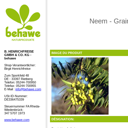
Neem - Grai
B. HENRICHFREISE
IMAGE DU PRODUIT
GMBH & CO. KG -
behawe
Shop-Verantwortlicher:
Birgit Henrichfreise
Zum Sporkfeld 48
DE - 33397 Rietberg
Telefon: 05244-700950
Telefax: 05244-700955
E-Mail :
info@behawe.com
USt-ID-Nummer:
DE336475339
Steuernummer FA Rheda-
Wiedenbrück:
347 5707 1973
DÉSIGNATION:
www.behawe.com