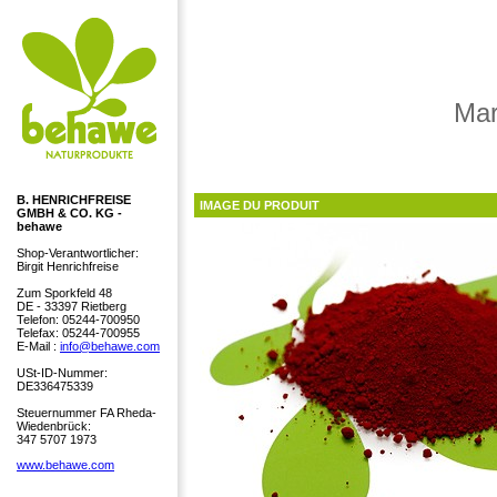
Mar
B. HENRICHFREISE
IMAGE DU PRODUIT
GMBH & CO. KG -
behawe
Shop-Verantwortlicher:
Birgit Henrichfreise
Zum Sporkfeld 48
DE - 33397 Rietberg
Telefon: 05244-700950
Telefax: 05244-700955
E-Mail :
info@behawe.com
USt-ID-Nummer:
DE336475339
Steuernummer FA Rheda-
Wiedenbrück:
347 5707 1973
www.behawe.com