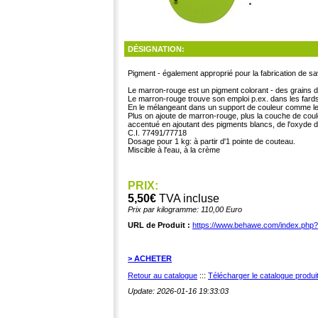
DÉSIGNATION:
Pigment - également approprié pour la fabrication de s
Le marron-rouge est un pigment colorant - des grains 
Le marron-rouge trouve son emploi p.ex. dans les fards
En le mélangeant dans un support de couleur comme les 
Plus on ajoute de marron-rouge, plus la couche de coule
accentué en ajoutant des pigments blancs, de l'oxyde de 
C.I. 77491/77718
Dosage pour 1 kg: à partir d'1 pointe de couteau.
Miscible à l'eau, à la crème
PRIX:
5,50€
TVA incluse
Prix par kilogramme: 110,00 Euro
URL de Produit :
https://www.behawe.com/index.php
> ACHETER
Retour au catalogue
:::
Télécharger le catalogue produ
Update: 2026-01-16 19:33:03