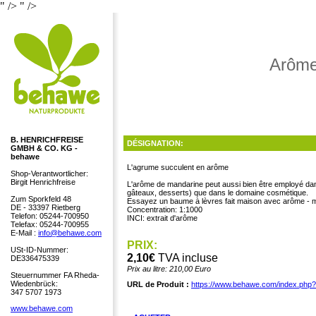
" />
" />
Arôme
B. HENRICHFREISE
DÉSIGNATION:
GMBH & CO. KG -
behawe
L'agrume succulent en arôme
Shop-Verantwortlicher:
Birgit Henrichfreise
L'arôme de mandarine peut aussi bien être employé dans
gâteaux, desserts) que dans le domaine cosmétique.
Zum Sporkfeld 48
Essayez un baume à lèvres fait maison avec arôme -
DE - 33397 Rietberg
Concentration: 1:1000
Telefon: 05244-700950
INCI: extrait d'arôme
Telefax: 05244-700955
E-Mail :
info@behawe.com
PRIX:
USt-ID-Nummer:
2,10€
TVA incluse
DE336475339
Prix au litre: 210,00 Euro
Steuernummer FA Rheda-
Wiedenbrück:
URL de Produit :
https://www.behawe.com/index.php
347 5707 1973
www.behawe.com