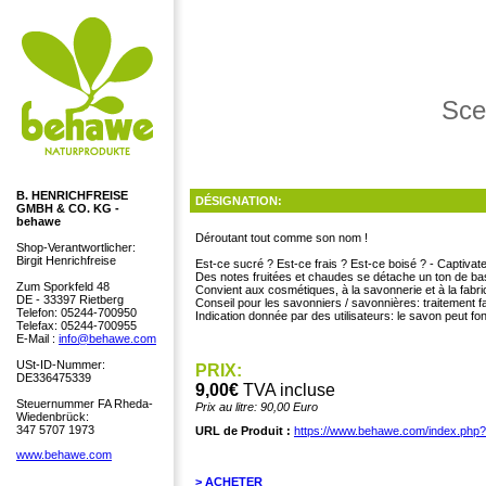
Sce
B. HENRICHFREISE
DÉSIGNATION:
GMBH & CO. KG -
behawe
Déroutant tout comme son nom !
Shop-Verantwortlicher:
Birgit Henrichfreise
Est-ce sucré ? Est-ce frais ? Est-ce boisé ? - Captivat
Des notes fruitées et chaudes se détache un ton de ba
Zum Sporkfeld 48
Convient aux cosmétiques, à la savonnerie et à la fabri
DE - 33397 Rietberg
Conseil pour les savonniers / savonnières: traitement fa
Telefon: 05244-700950
Indication donnée par des utilisateurs: le savon peut fo
Telefax: 05244-700955
E-Mail :
info@behawe.com
USt-ID-Nummer:
PRIX:
DE336475339
9,00€
TVA incluse
Steuernummer FA Rheda-
Prix au litre: 90,00 Euro
Wiedenbrück:
347 5707 1973
URL de Produit :
https://www.behawe.com/index.php
www.behawe.com
> ACHETER