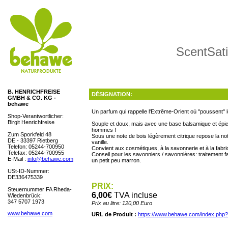
ScentSati
B. HENRICHFREISE
DÉSIGNATION:
GMBH & CO. KG -
behawe
Un parfum qui rappelle l'Extrême-Orient où "poussent" l
Shop-Verantwortlicher:
Birgit Henrichfreise
Souple et doux, mais avec une base balsamique et épicé
hommes !
Zum Sporkfeld 48
Sous une note de bois légèrement citrique repose la n
DE - 33397 Rietberg
vanille.
Telefon: 05244-700950
Convient aux cosmétiques, à la savonnerie et à la fabric
Telefax: 05244-700955
Conseil pour les savonniers / savonnières: traitement fa
E-Mail :
info@behawe.com
un petit peu marron.
USt-ID-Nummer:
DE336475339
PRIX:
Steuernummer FA Rheda-
6,00€
TVA incluse
Wiedenbrück:
347 5707 1973
Prix au litre: 120,00 Euro
www.behawe.com
URL de Produit :
https://www.behawe.com/index.php