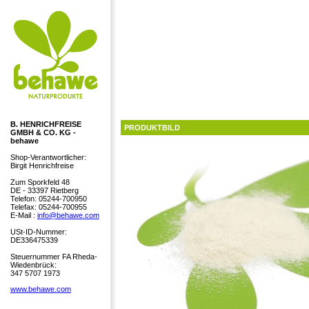
B. HENRICHFREISE
PRODUKTBILD
GMBH & CO. KG -
behawe
Shop-Verantwortlicher:
Birgit Henrichfreise
Zum Sporkfeld 48
DE - 33397 Rietberg
Telefon: 05244-700950
Telefax: 05244-700955
E-Mail :
info@behawe.com
USt-ID-Nummer:
DE336475339
Steuernummer FA Rheda-
Wiedenbrück:
347 5707 1973
www.behawe.com