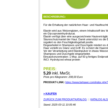
BESCHREIBUNG:
Für die Erhaltung der natürlichen Haar- und Hautfeucht
Elastin wird aus Weizengluten, einem Inhaltsstoff des
ein Glycoproteinhydrolysat.
Elastin verfügt über eine ausgezeichnete Hautverträglich
Säureschutzmantel der Haut. Damit unterstützt es die 
reguliert es den Feuchtigkeitsgehalt positiv.
Eingearbeitet in Shampoos und Duschgele mindert es di
Haar verleiht es Glanz und Griff. Es schützt die Haars
Vor der Verarbeitung wird Elastinpulver in etwas Wass
Shampoos und Duschgele eingearbeitet.
Einsatzkonzentration: 1 Msp. auf 50 g fertiges Endprod
INCI: Hydrolyzed wheat protein
PREIS:
5,20
inkl. MwSt.
Preis pro Kilogramm: 208,00 Euro
PRODUKT-LINK:
https://www.behawe.com/index.php
> KAUFEN
ZURÜCK ZUM PRODUKTKATALOG
:::
KATALOG ALS
Stand: 2025-03-11 10:05:46