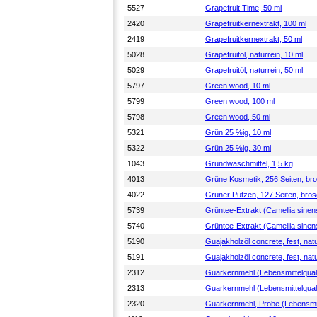
5527
Grapefruit Time, 50 ml
2420
Grapefruitkernextrakt, 100 ml
2419
Grapefruitkernextrakt, 50 ml
5028
Grapefruitöl, naturrein, 10 ml
5029
Grapefruitöl, naturrein, 50 ml
5797
Green wood, 10 ml
5799
Green wood, 100 ml
5798
Green wood, 50 ml
5321
Grün 25 %ig, 10 ml
5322
Grün 25 %ig, 30 ml
1043
Grundwaschmittel, 1,5 kg
4013
Grüne Kosmetik, 256 Seiten, bro
4022
Grüner Putzen, 127 Seiten, bros
5739
Grüntee-Extrakt (Camellia sinen
5740
Grüntee-Extrakt (Camellia sinen
5190
Guajakholzöl concrete, fest, natu
5191
Guajakholzöl concrete, fest, natu
2312
Guarkernmehl (Lebensmittelquali
2313
Guarkernmehl (Lebensmittelquali
2320
Guarkernmehl, Probe (Lebensmitt