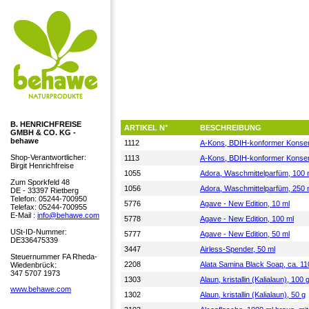
B. HENRICHFREISE
ARTIKEL N°
BESCHREIBUNG
GMBH & CO. KG -
behawe
1112
A-Kons, BDIH-konformer Konser
Shop-Verantwortlicher:
1113
A-Kons, BDIH-konformer Konser
Birgit Henrichfreise
1055
Adora, Waschmittelparfüm, 100 
Zum Sporkfeld 48
1056
Adora, Waschmittelparfüm, 250 
DE - 33397 Rietberg
Telefon: 05244-700950
5776
Agave - New Edition, 10 ml
Telefax: 05244-700955
E-Mail :
info@behawe.com
5778
Agave - New Edition, 100 ml
USt-ID-Nummer:
5777
Agave - New Edition, 50 ml
DE336475339
3447
Airless-Spender, 50 ml
Steuernummer FA Rheda-
2208
Alata Samina Black Soap, ca. 11
Wiedenbrück:
347 5707 1973
1303
Alaun, kristallin (Kalialaun), 100 
www.behawe.com
1302
Alaun, kristallin (Kalialaun), 50 g