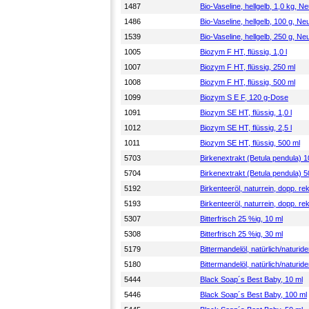
1487
Bio-Vaseline, hellgelb, 1,0 kg, 
1486
Bio-Vaseline, hellgelb, 100 g, N
1539
Bio-Vaseline, hellgelb, 250 g, N
1005
Biozym F HT, flüssig, 1,0 l
1007
Biozym F HT, flüssig, 250 ml
1008
Biozym F HT, flüssig, 500 ml
1099
Biozym S E F, 120 g-Dose
1091
Biozym SE HT, flüssig, 1,0 l
1012
Biozym SE HT, flüssig, 2,5 l
1011
Biozym SE HT, flüssig, 500 ml
5703
Birkenextrakt (Betula pendula) 1
5704
Birkenextrakt (Betula pendula) 5
5192
Birkenteeröl, naturrein, dopp. rekt
5193
Birkenteeröl, naturrein, dopp. rekt
5307
Bitterfrisch 25 %ig, 10 ml
5308
Bitterfrisch 25 %ig, 30 ml
5179
Bittermandelöl, natürlich/naturide
5180
Bittermandelöl, natürlich/naturide
5444
Black Soap´s Best Baby, 10 ml
5446
Black Soap´s Best Baby, 100 ml