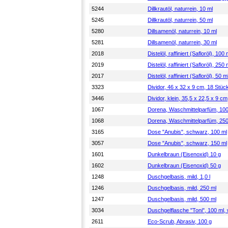
5244
Dillkrautöl, naturrein, 10 ml
5245
Dillkrautöl, naturrein, 50 ml
5280
Dillsamenöl, naturrein, 10 ml
5281
Dillsamenöl, naturrein, 30 ml
2018
Distelöl, raffiniert (Safloröl), 100 
2019
Distelöl, raffiniert (Safloröl), 250 
2017
Distelöl, raffiniert (Safloröl), 50 m
3323
Dividor, 46 x 32 x 9 cm, 18 Stüc
3446
Dividor, klein, 35,5 x 22,5 x 9 c
1067
Dorena, Waschmittelparfüm, 100
1068
Dorena, Waschmittelparfüm, 250
3165
Dose "Anubis", schwarz, 100 ml
3057
Dose "Anubis", schwarz, 150 ml
1601
Dunkelbraun (Eisenoxid) 10 g
1602
Dunkelbraun (Eisenoxid) 50 g
1248
Duschgelbasis, mild, 1,0 l
1246
Duschgelbasis, mild, 250 ml
1247
Duschgelbasis, mild, 500 ml
3034
Duschgelflasche "Toni", 100 ml, 
2611
Eco-Scrub, Abrasiv, 100 g