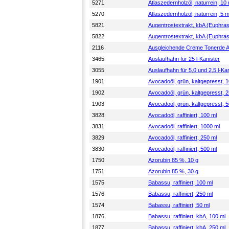
5271
Atlaszedernholzöl, naturrein, 10 
5270
Atlaszedernholzöl, naturrein, 5 m
5821
Augentrostextrakt, kbA (Euphrasia
5822
Augentrostextrakt, kbA (Euphrasia
2116
Ausgleichende Creme Tonerde Al
3465
Auslaufhahn für 25 l-Kanister
3055
Auslaufhahn für 5,0 und 2,5 l-Ka
1901
Avocadoöl, grün, kaltgepresst, 
1902
Avocadoöl, grün, kaltgepresst, 
1903
Avocadoöl, grün, kaltgepresst, 
3828
Avocadoöl, raffiniert, 100 ml
3831
Avocadoöl, raffiniert, 1000 ml
3829
Avocadoöl, raffiniert, 250 ml
3830
Avocadoöl, raffiniert, 500 ml
1750
Azorubin 85 %, 10 g
1751
Azorubin 85 %, 30 g
1575
Babassu, raffiniert, 100 ml
1576
Babassu, raffiniert, 250 ml
1574
Babassu, raffiniert, 50 ml
1876
Babassu, raffiniert, kbA, 100 ml
1877
Babassu, raffiniert, kbA, 250 ml