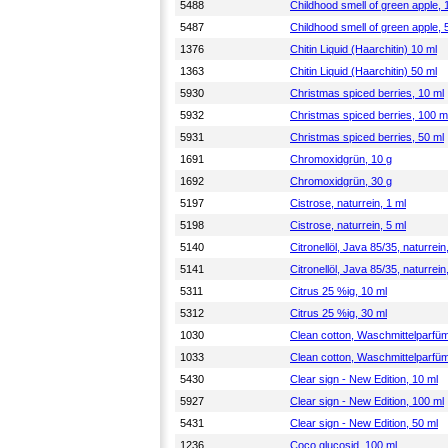
5488
Childhood smell of green apple, 
5487
Childhood smell of green apple, 
1376
Chitin Liquid (Haarchitin) 10 ml
1363
Chitin Liquid (Haarchitin) 50 ml
5930
Christmas spiced berries, 10 ml
5932
Christmas spiced berries, 100 m
5931
Christmas spiced berries, 50 ml
1691
Chromoxidgrün, 10 g
1692
Chromoxidgrün, 30 g
5197
Cistrose, naturrein, 1 ml
5198
Cistrose, naturrein, 5 ml
5140
Citronellöl, Java 85/35, naturrein
5141
Citronellöl, Java 85/35, naturrein
5311
Citrus 25 %ig, 10 ml
5312
Citrus 25 %ig, 30 ml
1030
Clean cotton, Waschmittelparfüm
1033
Clean cotton, Waschmittelparfüm
5430
Clear sign - New Edition, 10 ml
5927
Clear sign - New Edition, 100 ml
5431
Clear sign - New Edition, 50 ml
1236
Coco glucosid, 100 ml