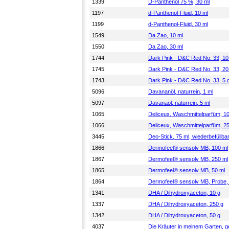
1339
D-Panthenol 75 %, 30 ml
1197
d-Panthenol-Fluid, 10 ml
1199
d-Panthenol-Fluid, 30 ml
1549
Da Zao, 10 ml
1550
Da Zao, 30 ml
1744
Dark Pink - D&C Red No. 33, 10
1745
Dark Pink - D&C Red No. 33, 20
1743
Dark Pink - D&C Red No. 33, 5 
5096
Davananöl, naturrein, 1 ml
5097
Davanaöl, naturrein, 5 ml
1065
Deliceux, Waschmittelparfüm, 1
1066
Deliceux, Waschmittelparfüm, 2
3445
Deo-Stick, 75 ml, wiederbefüllba
1866
Dermofeel® sensolv MB, 100 ml
1867
Dermofeel® sensolv MB, 250 ml
1865
Dermofeel® sensolv MB, 50 ml
1864
Dermofeel® sensolv MB, Probe,
1341
DHA / Dihydroxyaceton, 10 g
1337
DHA / Dihydroxyaceton, 250 g
1342
DHA / Dihydroxyaceton, 50 g
4037
Die Kräuter in meinem Garten, 