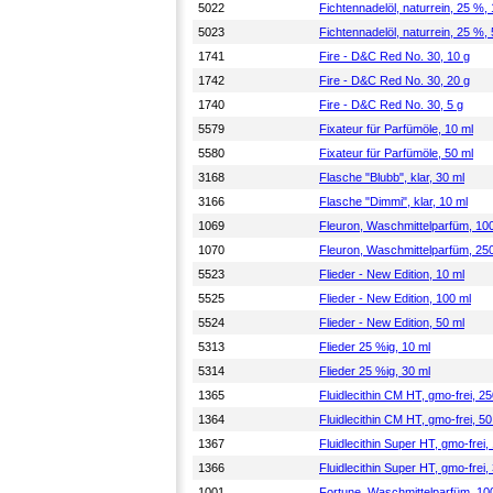
5022
Fichtennadelöl, naturrein, 25 %,
5023
Fichtennadelöl, naturrein, 25 %,
1741
Fire - D&C Red No. 30, 10 g
1742
Fire - D&C Red No. 30, 20 g
1740
Fire - D&C Red No. 30, 5 g
5579
Fixateur für Parfümöle, 10 ml
5580
Fixateur für Parfümöle, 50 ml
3168
Flasche "Blubb", klar, 30 ml
3166
Flasche "Dimmi", klar, 10 ml
1069
Fleuron, Waschmittelparfüm, 10
1070
Fleuron, Waschmittelparfüm, 25
5523
Flieder - New Edition, 10 ml
5525
Flieder - New Edition, 100 ml
5524
Flieder - New Edition, 50 ml
5313
Flieder 25 %ig, 10 ml
5314
Flieder 25 %ig, 30 ml
1365
Fluidlecithin CM HT, gmo-frei, 25
1364
Fluidlecithin CM HT, gmo-frei, 50
1367
Fluidlecithin Super HT, gmo-frei,
1366
Fluidlecithin Super HT, gmo-frei,
1001
Fortune, Waschmittelparfüm, 10