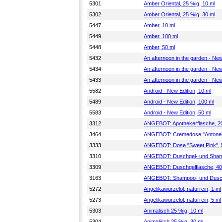
5301
Amber Oriental, 25 %ig, 10 ml
5302
Amber Oriental, 25 %ig, 30 ml
5447
Amber, 10 ml
5449
Amber, 100 ml
5448
Amber, 50 ml
5432
An afternoon in the garden - New
5434
An afternoon in the garden - New
5433
An afternoon in the garden - New
5582
Android - New Edition, 10 ml
5489
Android - New Edition, 100 ml
5583
Android - New Edition, 50 ml
3312
ANGEBOT: Apothekerflasche, 20 
3464
ANGEBOT: Cremedose "Antonell
3333
ANGEBOT: Dose "Sweet Pink", 
3310
ANGEBOT: Duschgel- und Shampo
3309
ANGEBOT: Duschgelflasche, 40
3163
ANGEBOT: Shampoo- und Duschg
5272
Angelikawurzelöl, naturrein, 1 ml
5273
Angelikawurzelöl, naturrein, 5 ml
5303
Animalisch 25 %ig, 10 ml
5304
Animalisch 25 %ig, 30 ml