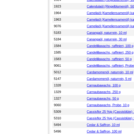
1923
Calendulaöl (Ringelblumenöl), 50
1964
Cameliaöl (Kameliensamenöl) kal
1963
Cameliaöl (Kameliensamenöl) kal
9076
Cameliaöl (Kameliensamenöl) kal
5183
Canangaöl, naturrein, 10 ml
5184
Canangaöl, naturrein, 30 ml
1584
Candelillawachs, raffiniert, 100 g
1585
Candelillawachs, raffiniert, 250 g
1583
Candelillawachs, raffiniert, 50 g
9061
Candelillawachs, raffiniert, Probe
5012
Cardamomenöl, naturrein, 10 ml
5147
Cardamomenöl, naturrein, 5 ml
1328
Carnaubawachs, 100 g
1329
Carnaubawachs, 250 g
1327
Carnaubawachs, 50 g
9060
Carnaubawachs, Probe, 10 g
5309
Cassisflor 25 %ig (Cassisblüte) 
5310
Cassisflor 25 %ig (Cassisblüte) 
5494
Cedar & Saffron, 10 ml
5496
Cedar & Saffron, 100 ml