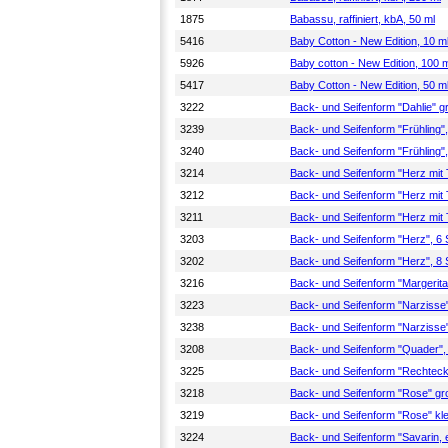
1875
Babassu, raffiniert, kbA, 50 ml
5416
Baby Cotton - New Edition, 10 m
5926
Baby cotton - New Edition, 100 
5417
Baby Cotton - New Edition, 50 m
3222
Back- und Seifenform "Dahlie" g
3239
Back- und Seifenform "Frühling",
3240
Back- und Seifenform "Frühling",
3214
Back- und Seifenform "Herz mit 
3212
Back- und Seifenform "Herz mit 
3211
Back- und Seifenform "Herz mit 
3203
Back- und Seifenform "Herz", 6 
3202
Back- und Seifenform "Herz", 8 
3216
Back- und Seifenform "Margerita
3223
Back- und Seifenform "Narzisse"
3238
Back- und Seifenform "Narzisse"
3208
Back- und Seifenform "Quader",
3225
Back- und Seifenform "Rechteck
3218
Back- und Seifenform "Rose" gr
3219
Back- und Seifenform "Rose" kle
3224
Back- und Seifenform "Savarin, 