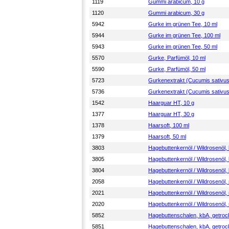
1119
Gummi arabicum, 10 g
1120
Gummi arabicum, 30 g
5942
Gurke im grünen Tee, 10 ml
5944
Gurke im grünen Tee, 100 ml
5943
Gurke im grünen Tee, 50 ml
5570
Gurke, Parfümöl, 10 ml
5590
Gurke, Parfümöl, 50 ml
5723
Gurkenextrakt (Cucumis sativus
5736
Gurkenextrakt (Cucumis sativus
1542
Haarguar HT, 10 g
1377
Haarguar HT, 30 g
1378
Haarsoft, 100 ml
1379
Haarsoft, 50 ml
3803
Hagebuttenkernöl / Wildrosenöl, 
3805
Hagebuttenkernöl / Wildrosenöl, 
3804
Hagebuttenkernöl / Wildrosenöl, 
2058
Hagebuttenkernöl / Wildrosenöl, r
2021
Hagebuttenkernöl / Wildrosenöl, r
2020
Hagebuttenkernöl / Wildrosenöl, r
5852
Hagebuttenschalen, kbA, getrock
5851
Hagebuttenschalen, kbA, getrock