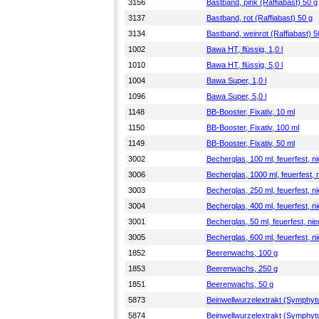
3156
Bastband, pink (Raffiabast) 50 g
3137
Bastband, rot (Raffiabast) 50 g
3134
Bastband, weinrot (Raffiabast) 5
1002
Bawa HT, flüssig, 1,0 l
1010
Bawa HT, flüssig, 5,0 l
1004
Bawa Super, 1,0 l
1096
Bawa Super, 5,0 l
1148
BB-Booster, Fixativ, 10 ml
1150
BB-Booster, Fixativ, 100 ml
1149
BB-Booster, Fixativ, 50 ml
3002
Becherglas, 100 ml, feuerfest, n
3006
Becherglas, 1000 ml, feuerfest, 
3003
Becherglas, 250 ml, feuerfest, n
3004
Becherglas, 400 ml, feuerfest, n
3001
Becherglas, 50 ml, feuerfest, ni
3005
Becherglas, 600 ml, feuerfest, n
1852
Beerenwachs, 100 g
1853
Beerenwachs, 250 g
1851
Beerenwachs, 50 g
5873
Beinwellwurzelextrakt (Symphytum
5874
Beinwellwurzelextrakt (Symphytum