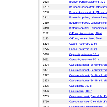
1678
Bronce, Perlglanzpigment, 30 g
5707
Brunnenkresseextrakt (Nasturtium
5708
Brunnenkresseextrakt (Nasturtium
2341
Buttermilchpulver, Lebensmittelqu
2339
Buttermilchpulver, Lebensmittelqu
2340
Buttermilchpulver, Lebensmittelqu
1192
C-Kons, Konservierer, 10 ml
1193
C-Kons, Konservierer, 30 ml
5274
Cadeöl, naturrein, 10 ml
5275
Cadeöl, naturrein, 30 ml
5010
Cajeputöl, naturrein, 10 ml
5011
Cajeputöl, naturrein, 50 ml
1324
Calciumcarbonat (Schlämmkreide
1321
Calciumcarbonat (Schlämmkreid
1322
Calciumcarbonat (Schlämmkreid
1323
Calciumcarbonat (Schlämmkreid
1325
Calciumcitrat , 50 g
1326
Calciumcitrat, 100 g
5709
Calendulaextrakt (Calendula offic
5710
Calendulaextrakt (Calendula offic
1924
Calendulaöl (Ringelblumenöl), 1