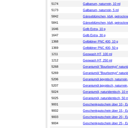
5174
Galbanum, naturrein, 10 ml
5173
Galbanum, naturrein, 5 ml
5842
Gänseblümchen, kbA, getrocknet
5841
Gänseblümchen, kbA, getrocknet
1646
Gelb Extra, 10 g
1647
Gelb Extra, 30 g
1368
Gelbildner PNC 400, 10 g
1369
Gelbildner PNC 400, 50 g
1211
Geowash HT, 100 ml
1212
Geowash HT, 250 ml
5268
Geraniumöl "Bourbontyp" naturid
5269
Geraniumöl "Bourbontyp" naturid
5206
Geraniumöl ägyptisch, naturrein,
5207
Geraniumöl ägyptisch, naturrein,
5024
Geraniumöl, naturidentisch, 10 m
5025
Geraniumöl, naturidentisch, 50 m
9001
Geschenkgutschein über 10,- E
9002
Geschenkgutschein über 15,- E
9003
Geschenkgutschein über 20,- E
9004
Geschenkgutschein über 25,- E