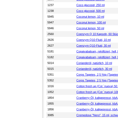
1237
Coco glucosid, 250 ml
1238
Coco glucosid, 500 ml
5945
Coconut lemon, 10 ml
5947
Coconut lemon, 100 ml
5946
Coconut lemon, 50 ml
2560
Coenzym Q 10 Kapseln, 60 Stü
2626
Coenzym Q10-Fluid, 10 ml
2627
Coenzym Q10-Fluid, 30 ml
5181
Copaivabalsam, rektifiziert, hell, 
5182
Copaivabalsam, rektifiziert, hell, 
5014
Corianderöl, natürlich, 10 ml
5015
Corianderöl, natürlich, 30 ml
5351
Corps Tagetes, 2,5 %ig (Tagetes
5352
Corps Tagetes, 2,5 %ig (Tagetes
1016
Cotton fresh up (Cot ´nueva) 5
1052
Cotton fresh up (Cot ´nueva) 1
1854
Cranberry-Öl, kaltgepresst, kbA
1855
Cranberry-Öl, kaltgepresst, kbA
1856
Cranberry-Öl, kaltgepresst, kbA
3085
Cremedose "Nero", 15 ml, schw