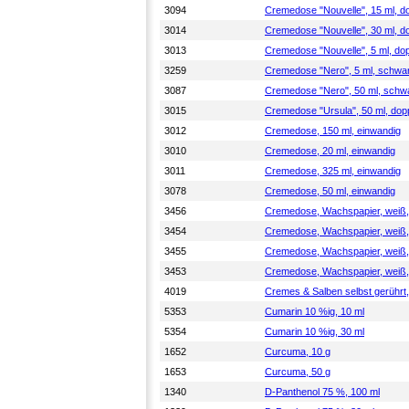
3094
Cremedose "Nouvelle", 15 ml, d
3014
Cremedose "Nouvelle", 30 ml, d
3013
Cremedose "Nouvelle", 5 ml, do
3259
Cremedose "Nero", 5 ml, schwa
3087
Cremedose "Nero", 50 ml, schw
3015
Cremedose "Ursula", 50 ml, dop
3012
Cremedose, 150 ml, einwandig
3010
Cremedose, 20 ml, einwandig
3011
Cremedose, 325 ml, einwandig
3078
Cremedose, 50 ml, einwandig
3456
Cremedose, Wachspapier, weiß,
3454
Cremedose, Wachspapier, weiß,
3455
Cremedose, Wachspapier, weiß,
3453
Cremedose, Wachspapier, weiß,
4019
Cremes & Salben selbst gerührt
5353
Cumarin 10 %ig, 10 ml
5354
Cumarin 10 %ig, 30 ml
1652
Curcuma, 10 g
1653
Curcuma, 50 g
1340
D-Panthenol 75 %, 100 ml