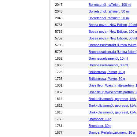
2047
Borretschöl, raffiniert, 100 ml
2045
Borretschöl, raffiniert, 30 ml
2046
Borretschöl, raffiniert, 50 ml
5751
Bossa nova - New Edition, 10 ml
5753
Bossa nova - New Edition, 100 m
5752
Bossa nova - New Edition, 50 ml
5705
Brennesselextrakt (Urtica folium
5706
Brennesselextrakt (Urtica folium
1862
Brennesselsamenöl, 10 ml
1863
Brennesselsamenöl, 30 ml
1725
Brilliantrosa, Pulver, 10 g
1726
Brilliantrosa, Pulver, 30 g
1061
Brise fleur, Waschmittelparfüm, 
1062
Brise fleur, Waschmittelparfüm, 
1814
Brokkolisamenöl, gepresst, kbA,
1812
Brokkolisamenöl, gepresst, kbA,
1813
Brokkolisamenöl, gepresst, kbA,
1760
Brombeer, 10 g
1761
Brombeer, 30 g
1677
Bronce, Perlglanzpigment, 10 g