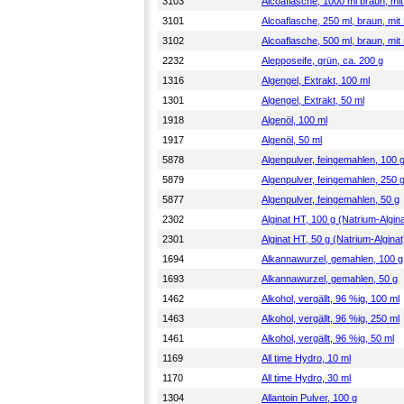
3103
Alcoaflasche, 1000 ml braun, mi
3101
Alcoaflasche, 250 ml, braun, mit
3102
Alcoaflasche, 500 ml, braun, mit
2232
Alepposeife, grün, ca. 200 g
1316
Algengel, Extrakt, 100 ml
1301
Algengel, Extrakt, 50 ml
1918
Algenöl, 100 ml
1917
Algenöl, 50 ml
5878
Algenpulver, feingemahlen, 100 
5879
Algenpulver, feingemahlen, 250 
5877
Algenpulver, feingemahlen, 50 g
2302
Alginat HT, 100 g (Natrium-Algina
2301
Alginat HT, 50 g (Natrium-Alginat
1694
Alkannawurzel, gemahlen, 100 g
1693
Alkannawurzel, gemahlen, 50 g
1462
Alkohol, vergällt, 96 %ig, 100 ml
1463
Alkohol, vergällt, 96 %ig, 250 ml
1461
Alkohol, vergällt, 96 %ig, 50 ml
1169
All time Hydro, 10 ml
1170
All time Hydro, 30 ml
1304
Allantoin Pulver, 100 g