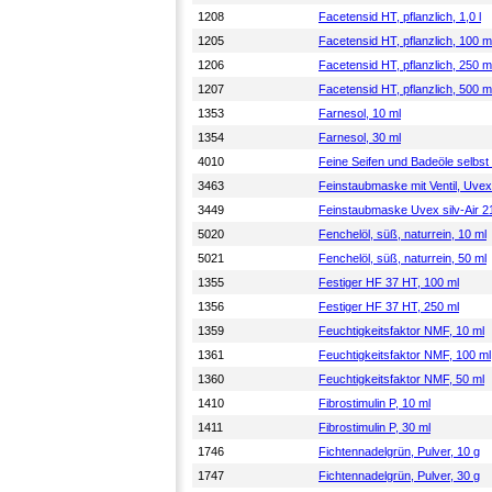
1208
Facetensid HT, pflanzlich, 1,0 l
1205
Facetensid HT, pflanzlich, 100 m
1206
Facetensid HT, pflanzlich, 250 m
1207
Facetensid HT, pflanzlich, 500 m
1353
Farnesol, 10 ml
1354
Farnesol, 30 ml
4010
Feine Seifen und Badeöle selbs
3463
Feinstaubmaske mit Ventil, Uvex 
3449
Feinstaubmaske Uvex silv-Air 2
5020
Fenchelöl, süß, naturrein, 10 ml
5021
Fenchelöl, süß, naturrein, 50 ml
1355
Festiger HF 37 HT, 100 ml
1356
Festiger HF 37 HT, 250 ml
1359
Feuchtigkeitsfaktor NMF, 10 ml
1361
Feuchtigkeitsfaktor NMF, 100 ml
1360
Feuchtigkeitsfaktor NMF, 50 ml
1410
Fibrostimulin P, 10 ml
1411
Fibrostimulin P, 30 ml
1746
Fichtennadelgrün, Pulver, 10 g
1747
Fichtennadelgrün, Pulver, 30 g