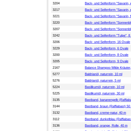
3204
Back- und Seifenform "Savarin, 
3217
Back- und Seifenform "Savarin, 
3221
Back- und Seifenform "Savarin, f
3220
Back- und Seifenform "Sonnenbl
3207
Back- und Seifenform "Sonnenblu
3242
Back- und Seifenform "Tulpe", 8
3206
Back- und Seifenform, 16 Ovale
3229
Back- und Seifenform, 6 Ovale
3200
Back- und Seifenform, 8 Ovale
3205
Back- und Seifenform, 9 Ovale
2167
Balance Shampoo Wilde Kräuter,
5277
Baldrianöl, naturrein, 10 ml
5276
Baldrianöl, naturrein, 5 ml
5224
Basilikumöl, naturrein, 10 ml
5225
Basilikumöl, naturrein, 30 ml
3135
Bastband, bananengelb (Raffiaba
3144
Bastband, braun (Raffiabast) 50
3132
Bastband, creme-natur, 40 m
3112
Bastband, dunkelblau (Raffiabas
3136
Bastband, orange, Rolle, 40 m