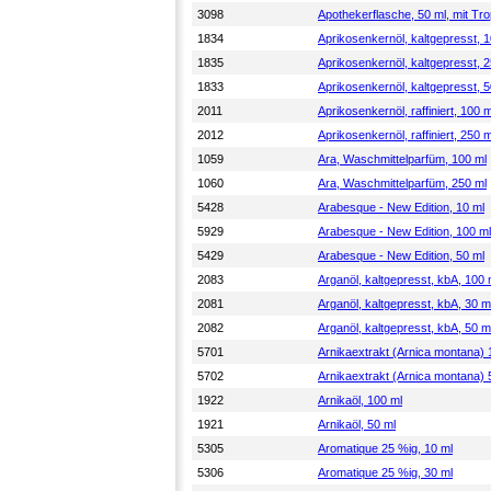
3098
Apothekerflasche, 50 ml, mit Tr
1834
Aprikosenkernöl, kaltgepresst, 
1835
Aprikosenkernöl, kaltgepresst, 
1833
Aprikosenkernöl, kaltgepresst, 5
2011
Aprikosenkernöl, raffiniert, 100 m
2012
Aprikosenkernöl, raffiniert, 250 m
1059
Ara, Waschmittelparfüm, 100 ml
1060
Ara, Waschmittelparfüm, 250 ml
5428
Arabesque - New Edition, 10 ml
5929
Arabesque - New Edition, 100 ml
5429
Arabesque - New Edition, 50 ml
2083
Arganöl, kaltgepresst, kbA, 100 
2081
Arganöl, kaltgepresst, kbA, 30 m
2082
Arganöl, kaltgepresst, kbA, 50 m
5701
Arnikaextrakt (Arnica montana) 
5702
Arnikaextrakt (Arnica montana) 
1922
Arnikaöl, 100 ml
1921
Arnikaöl, 50 ml
5305
Aromatique 25 %ig, 10 ml
5306
Aromatique 25 %ig, 30 ml