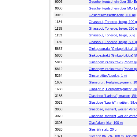
9005
Geschenkgutschein über 30,- E
9006
Geschenkgutschein über 50,- E
3019
Gesichtswasserflasche, 100 ml
1134
Ghassoul, Tonerde, beige, 100 g
1135
Ghassoul, Tonerde, beige, 250 g
1133
Ghassoul, Tonerde, beige, 50 g
1136
Ghassoul, Tonerde, beige, 500 g
5837
Ginkgoextrakt (Ginkgo biloba) 1
5838
Ginkgoextrakt (Ginkgo biloba) 5
5811
Ginsengwurzelextrakt (Panax gi
5812
Ginsengwurzelextrakt (Panax gi
5264
Ginsterblüte Absolue, 1 ml
1687
Glanzgrün, Perlglanzpigment, 1
1688
Glanzgrün, Perlglanzpigment, 3
3185
Glasdose "Larissa", mattiert, Sil
3072
Glasdose "Laurie", mattiert, Silb
3068
Glasdose, mattiert, weißer Vers
3070
Glasdose, mattiert, weißer Versc
3303
Glasflakon, klar, 100 ml
3020
Glasrührstab, 20 cm
1371
Glycerin 86,5 %, 100 ml, rein pfla