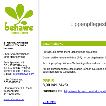
Lippenpflegest
B. HENRICHFREISE
BESCHREIBUNG:
GMBH & CO. KG -
behawe
Für alle, die etwas mehr Lippenpflege brauchen!
Shop-Verantwortlicher:
Birgit Henrichfreise
Glatte, weiße Kunststoffhülse (PP) mit durchgehender 
Zum Sporkfeld 48
Ihre Lippenpflege können Sie hineingießen und nach de
DE - 33397 Rietberg
Telefon: 05244-700950
Auf die durchgehende Steckkappe können Sie einen selb
Telefax: 05244-700955
selbstgemachtes Geschenk.
E-Mail :
info@behawe.com
USt-ID-Nummer:
PREIS:
DE336475339
8,90
inkl. MwSt.
Steuernummer FA Rheda-
Wiedenbrück:
PRODUKT-LINK:
https://www.behawe.com/index.php
347 5707 1973
www.behawe.com
> KAUFEN