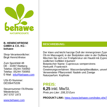
B. HENRICHFREISE
BESCHREIBUNG:
GMBH & CO. KG -
behawe
Der klare und leicht harzige Duft der immergrünen Zypre
Shop-Verantwortlicher:
Ob im Massageöl, in der Bodylotion oder in der Duftlamp
Birgit Henrichfreise
Mischen Sie sich zur Frühjahrskur ein Hautöl mit Zypre
südlichen Gefilden träumen!
Zum Sporkfeld 48
Botanischer Name: Cupressus sempervirens
DE - 33397 Rietberg
Herkunft: Frankreich
Telefon: 05244-700950
Gewinnungsverfahren: Wasserdampfdestillation, unverf
Telefax: 05244-700955
Verwendeter Pflanzenteil: Nadeln und Zweige
E-Mail :
info@behawe.com
Naturparfum: Kopfnote
USt-ID-Nummer:
DE336475339
PREIS:
6,25
inkl. MwSt.
Steuernummer FA Rheda-
Wiedenbrück:
Preis pro Liter: 208,33 Euro
347 5707 1973
PRODUKT-LINK:
https://www.behawe.com/index.php
www.behawe.com