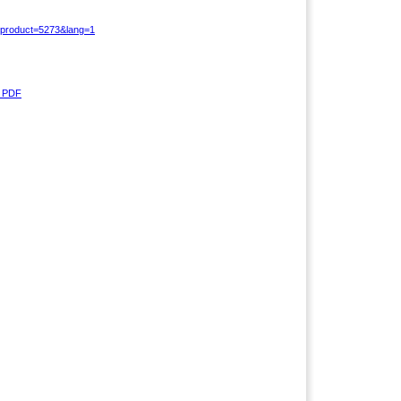
?product=5273&lang=1
 PDF