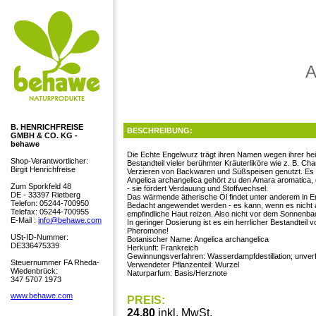
A
B. HENRICHFREISE
BESCHREIBUNG:
GMBH & CO. KG -
behawe
Die Echte Engelwurz trägt ihren Namen wegen ihrer heil
Shop-Verantwortlicher:
Bestandteil vieler berühmter Kräuterliköre wie z. B. Ch
Birgit Henrichfreise
Verzieren von Backwaren und Süßspeisen genutzt. Es gi
Angelica archangelica gehört zu den Amara aromatica, d
Zum Sporkfeld 48
- sie fördert Verdauung und Stoffwechsel.
DE - 33397 Rietberg
Das wärmende ätherische Öl findet unter anderem in E
Telefon: 05244-700950
Bedacht angewendet werden - es kann, wenn es nicht a
Telefax: 05244-700955
empfindliche Haut reizen. Also nicht vor dem Sonnenb
E-Mail :
info@behawe.com
In geringer Dosierung ist es ein herrlicher Bestandteil
Pheromone!
USt-ID-Nummer:
Botanischer Name: Angelica archangelica
DE336475339
Herkunft: Frankreich
Gewinnungsverfahren: Wasserdampfdestillation; unverf
Steuernummer FA Rheda-
Verwendeter Pflanzenteil: Wurzel
Wiedenbrück:
Naturparfum: Basis/Herznote
347 5707 1973
www.behawe.com
PREIS:
24,80
inkl. MwSt.