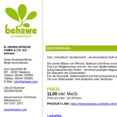
B. HENRICHFREISE
BESCHREIBUNG:
GMBH & CO. KG -
behawe
Zart, romantisch, facettenreich - ein besonderer Duft mi
Shop-Verantwortlicher:
Birgit Henrichfreise
Die zarten Blüten von Pfirsich, Aprikose und Rose errei
Duft von Maiglöckchen und Iris -hin zum Vanille-Heliot
Zum Sporkfeld 48
holzig-balsamischen Noten - mit einem pudrigen Abgan
DE - 33397 Rietberg
Ein Klassiker der Damendüfte!
Telefon: 05244-700950
Für die Kosmetik, Seifensiederei und Kerzenmacherei g
Telefax: 05244-700955
Tip vom Seifensieder: Kein Andicken oder Verfärben.
E-Mail :
info@behawe.com
USt-ID-Nummer:
PREIS:
DE336475339
11,00
inkl. MwSt.
Steuernummer FA Rheda-
Preis pro Liter: 110,00 Euro
Wiedenbrück:
347 5707 1973
PRODUKT-LINK:
https://www.behawe.com/index.php
www.behawe.com
> KAUFEN